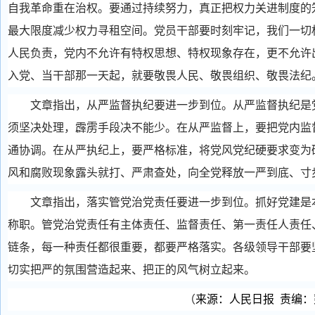
自我革命重在治权。要通过持续努力，真正把权力关进制度的笼
最大限度减少权力寻租空间。党员干部要时刻牢记，我们一切
人民负责，党内不允许有特权思想、特权现象存在，更不允许
入党、当干部那一天起，就要敬畏人民、敬畏组织、敬畏法纪
文章指出，从严监督执纪要进一步到位。从严监督执纪是党
须坚决处理，霹雳手段决不能少。在从严监督上，要把党内监
通协调。在从严执纪上，要严格标准，将党风党纪硬要求变为
风和腐败现象露头就打、严肃查处，向全党释放一严到底、寸
文章指出，落实管党治党责任要进一步到位。抓好党建是本
称职。管党治党责任有主体责任、监督责任、第一责任人责任
链条，每一种责任都很重要，都要严格落实。各级领导干部要
切实把严的氛围营造起来、把正的风气树立起来。
（
来源：人民日报
责编：