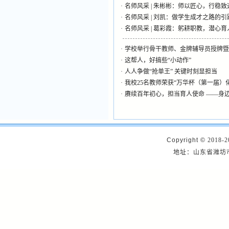
·
名师风采 | 朱彬彬：师以匠心，行稳致
·
名师风采 | 刘凯：做学生成才之路的引
·
名师风采 | 葛彩霞：躬耕职教，潜心育
·
学校举行骨干教师、金牌辅导员授牌暨
·
这帮人，好搞些“小动作”
·
人人争做“抢单王” 关键时刻显担当
·
我校25名教师荣获“万华杯（第一届）
·
赓续百年初心，担当育人使命 ——身
Copyright ©
2018-2
地址：山东省潍坊市